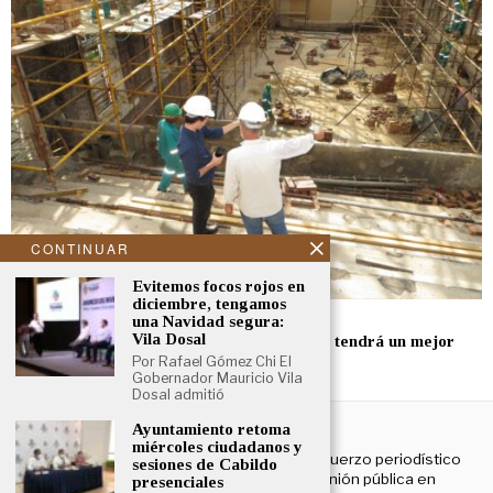
CONTINUAR
Evitemos focos rojos en
diciembre, tengamos
junio 1, 2021
una Navidad segura:
Vila Dosal
Con audacia, la industria de la construcción tendrá un mejor
futuro
Por Rafael Gómez Chi El
Gobernador Mauricio Vila
Dosal admitió
NOSOTROS
Ayuntamiento retoma
miércoles ciudadanos y
El Cronista Yucatán es un esfuerzo periodístico
sesiones de Cabildo
enfocado a contribuir a la opinión pública en
presenciales