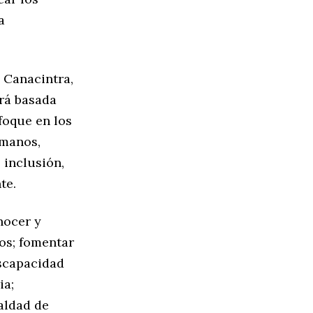
a
a Canacintra,
ará basada
foque en los
umanos,
 inclusión,
te.
nocer y
vos; fomentar
iscapacidad
ia;
aldad de