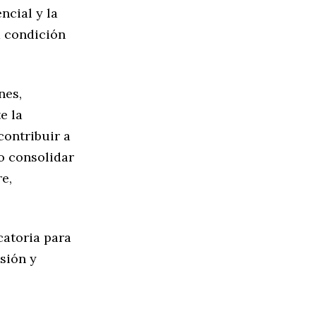
ncial y la
a condición
nes,
e la
contribuir a
o consolidar
e,
catoria para
sión y