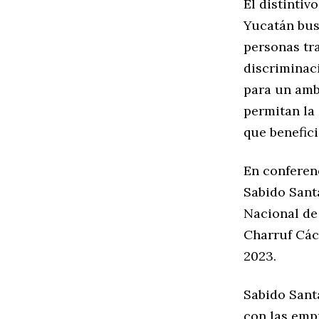
El distintiv
Yucatán busc
personas tra
discriminac
para un ambi
permitan la 
que benefici
En conferen
Sabido Sant
Nacional de 
Charruf Cáce
2023.
Sabido Sant
con las empr