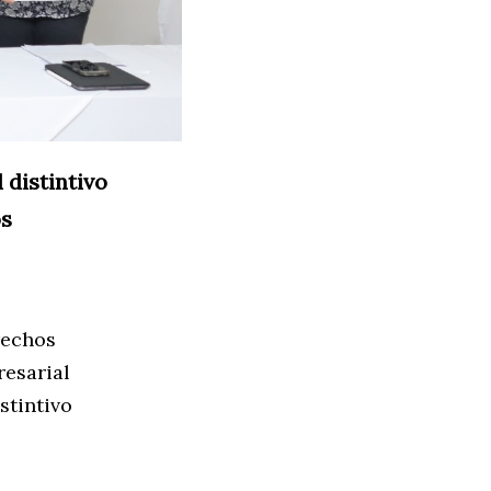
 distintivo
os
rechos
esarial
stintivo