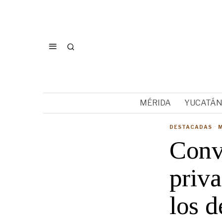
MÉRIDA
YUCATÁ
DESTACADAS
·
Convo
priv
los 