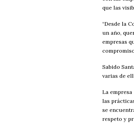
que las vis
“Desde la C
un año, que
empresas qu
compromiso c
Sabido Sant
varias de el
La empresa 
las práctica
se encuentr
respeto y p