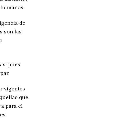
s humanos.
igencia de
s son las
u
as, pues
par.
r vigentes
aquellas que
a para el
es.