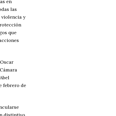
das en
odas las
 violencia y
protección
sgos que
 acciones
 Oscar
a Cámara
 Abel
e febrero de
incularse
n distintivo