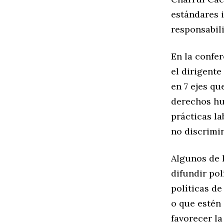
estándares 
responsabil
En la confer
el dirigente
en 7 ejes q
derechos hu
prácticas la
no discrimi
Algunos de l
difundir pol
políticas de
o que estén
favorecer l