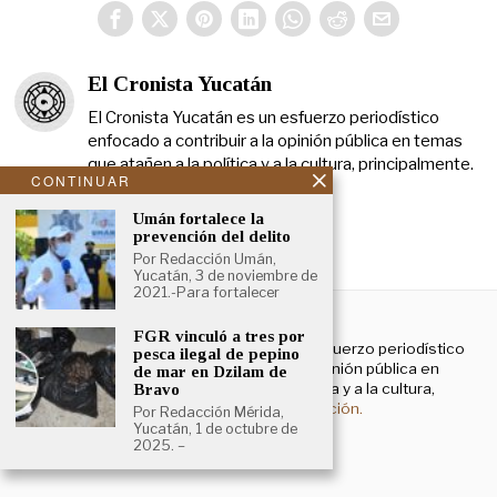
El Cronista Yucatán
El Cronista Yucatán es un esfuerzo periodístico
enfocado a contribuir a la opinión pública en temas
que atañen a la política y a la cultura, principalmente.
CONTINUAR
Umán fortalece la
prevención del delito
Por Redacción Umán,
Yucatán, 3 de noviembre de
2021.-Para fortalecer
NOSOTROS
FGR vinculó a tres por
El Cronista Yucatán es un esfuerzo periodístico
pesca ilegal de pepino
enfocado a contribuir a la opinión pública en
de mar en Dzilam de
temas que atañen a la política y a la cultura,
Bravo
principalmente.
Más información.
Por Redacción Mérida,
Yucatán, 1 de octubre de
2025. –