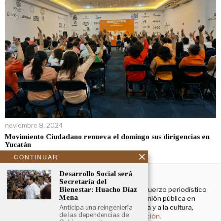
noviembre 8, 2024
Movimiento Ciudadano renueva el domingo sus dirigencias en
Yucatán
CONTINUAR
NOSOTROS
Desarrollo Social será
Secretaría del
Bienestar: Huacho Díaz
El Cronista Yucatán es un esfuerzo periodístico
Mena
enfocado a contribuir a la opinión pública en
temas que atañen a la política y a la cultura,
Anticipa una reingeniería
de las dependencias de
principalmente.
Más información.