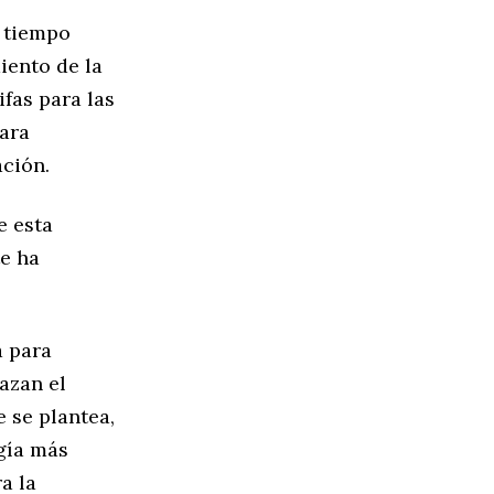
n tiempo
iento de la
ifas para las
para
ación.
e esta
te ha
a para
azan el
 se plantea,
gía más
a la