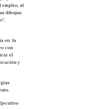
l empleo, al
ias dibujan
e”,
ía en la
ero con
icar el
locación y
rgías
iento.
Ejecutivo