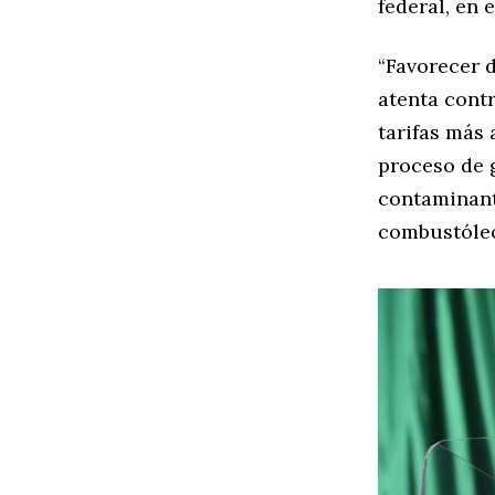
federal, en 
“Favorecer 
atenta cont
tarifas más 
proceso de 
contaminant
combustóleo”