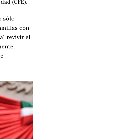
idad (CFE).
o sólo
amilias con
l revivir el
mente
de