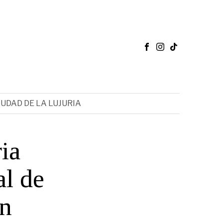
IUDAD DE LA LUJURIA
ia
al de
ón