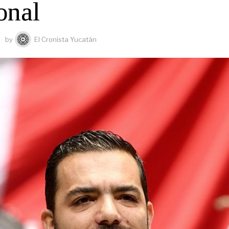
onal
by
El Cronista Yucatán