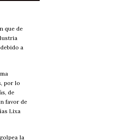
n que de
dustria
 debido a
rma
, por lo
ás, de
n favor de
ías Lixa
 golpea la