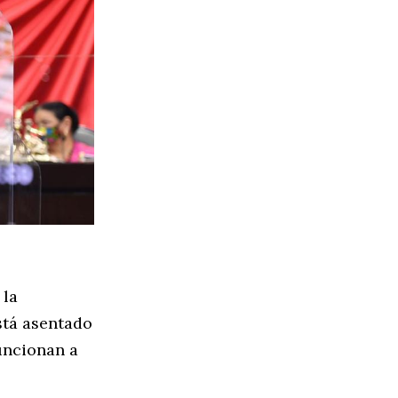
 la
stá asentado
funcionan a