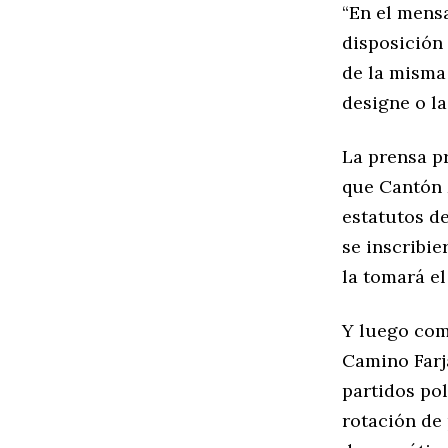
“En el mensa
disposición 
de la misma 
designe o la
La prensa p
que Cantón 
estatutos d
se inscribie
la tomará e
Y luego com
Camino Farja
partidos pol
rotación de 