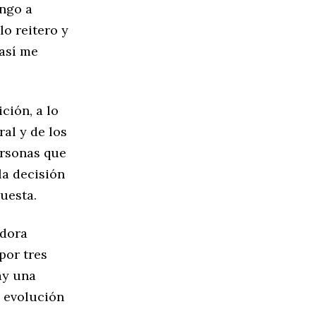
ongo a
lo reitero y
 así me
ción, a lo
al y de los
ersonas que
la decisión
uesta.
adora
por tres
ay una
a evolución