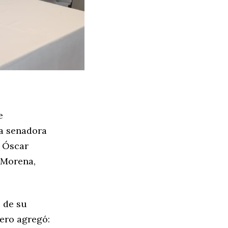
e
la senadora
, Óscar
 Morena,
s de su
pero agregó: