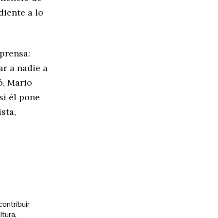
diente a lo
 prensa:
ar a nadie a
ó, Mario
si él pone
sta,
contribuir
ltura,