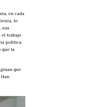
sta, en cada
üenza, lo
, sus
 el trabajo
a política
o que la
maginan que
? Han