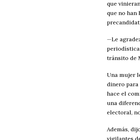
que viniera
que no han h
precandidatu
—Le agradez
periodística
tránsito de
Una mujer l
dinero para
hace el comi
una diferenc
electoral, n
Además, dij
vigilantes d