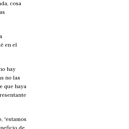
ada, cosa
as
a
é en el
 no hay
s no las
de que haya
presentante
o, “estamos
neficio de