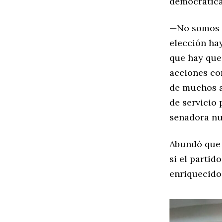
democrática
—No somos c
elección ha
que hay que
acciones con
de muchos a
de servicio 
senadora nu
Abundó que é
si el partid
enriquecido 