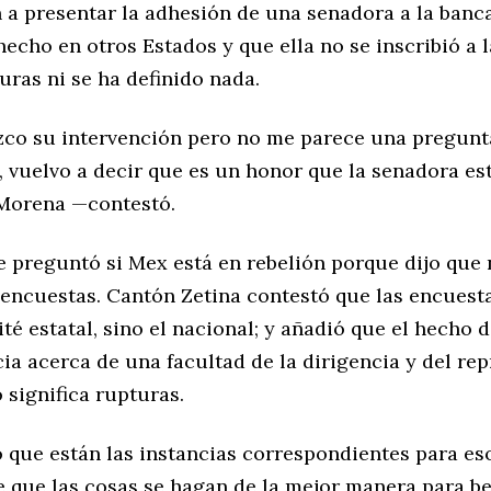
n a presentar la adhesión de una senadora a la banc
echo en otros Estados y que ella no se inscribió a l
ras ni se ha definido nada.
co su intervención pero no me parece una pregunt
, vuelvo a decir que es un honor que la senadora est
 Morena —contestó.
e preguntó si Mex está en rebelión porque dijo que
 encuestas. Cantón Zetina contestó que las encuesta
té estatal, sino el nacional; y añadió que el hecho 
ia acerca de una facultad de la dirigencia y del re
o significa rupturas.
o que están las instancias correspondientes para es
e que las cosas se hagan de la mejor manera para be