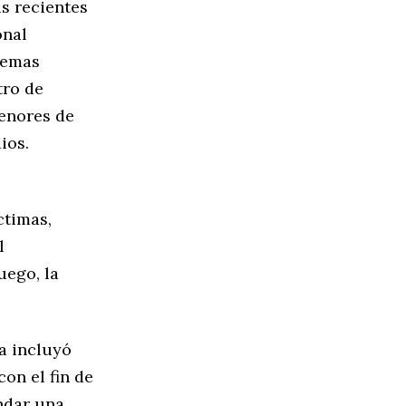
as recientes
onal
 temas
tro de
Menores de
ios.
ctimas,
l
uego, la
a incluyó
con el fin de
indar una