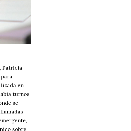
 Patricia
 para
alizada en
había turnos
onde se
 llamadas
 emergente,
ónico sobre