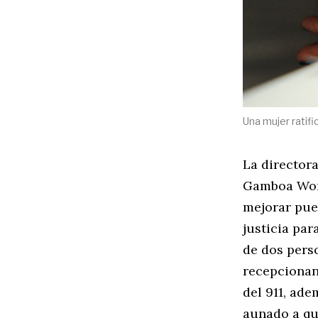
Una mujer ratifi
La directora
Gamboa Wong
mejorar pues
justicia par
de dos pers
recepcionan
del 911, ad
aunado a que