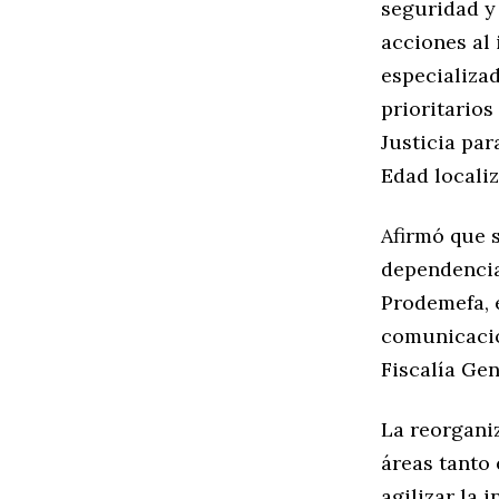
seguridad y 
acciones al
especializad
prioritarios
Justicia par
Edad locali
Afirmó que 
dependencia
Prodemefa, e
comunicació
Fiscalía Gen
La reorganiz
áreas tanto 
agilizar la 