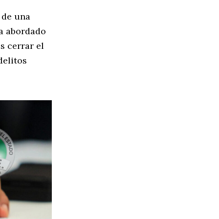
r de una
ha abordado
s cerrar el
delitos