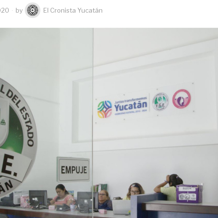
020
by
El Cronista Yucatán