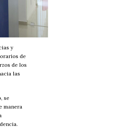
cias y
orarios de
rzos de los
acia las
, se
de manera
a
ndencia.