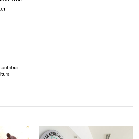
ner
contribuir
ltura,