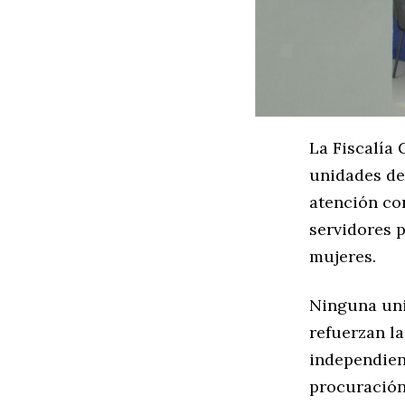
La Fiscalía 
unidades de
atención co
servidores p
mujeres.
Ninguna uni
refuerzan l
independien
procuración 