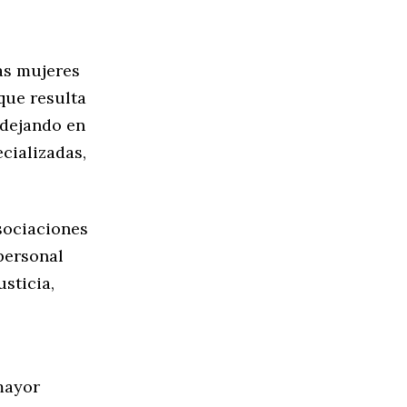
las mujeres
que resulta
 dejando en
cializadas,
asociaciones
personal
usticia,
mayor