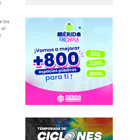
a
e los
 el
e