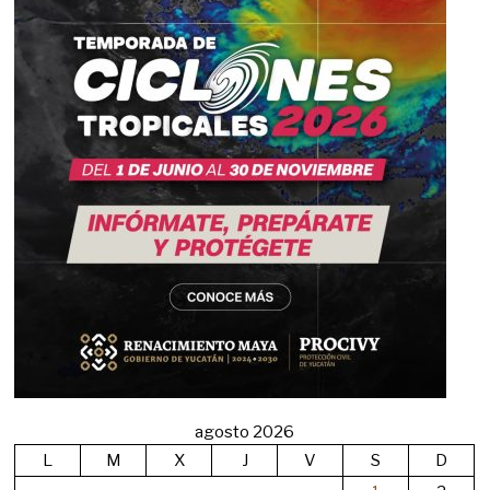
agosto 2026
L
M
X
J
V
S
D