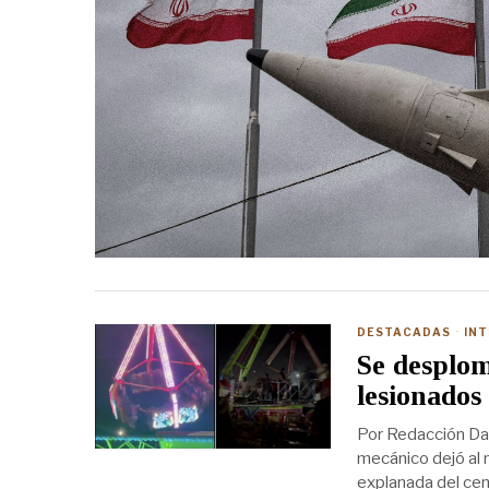
DESTACADAS
·
IN
Se desplom
lesionado
Por Redacción Dau
mecánico dejó al 
explanada del cent