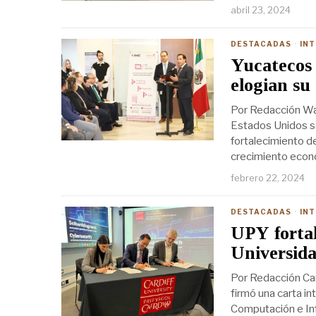
abril 23, 2024
DESTACADAS
·
IN
Yucatecos 
elogian su
Por Redacción Was
Estados Unidos se
fortalecimiento d
crecimiento econó
febrero 22, 2024
DESTACADAS
·
IN
UPY fortal
Universida
Por Redacción Car
firmó una carta in
Computación e Inf