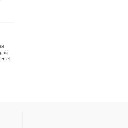
 se
 para
en el