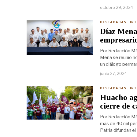
octubre 29, 2024
DESTACADAS
·
IN
Díaz Mena
empresari
Por Redacción Mér
Mena se reunió ho
un diálogo perman
junio 27, 2024
DESTACADAS
·
IN
Huacho agr
cierre de
Por Redacción Mé
más de 40 mil per
Patria difundan e