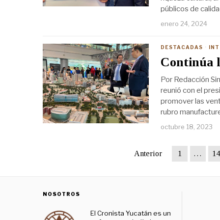
públicos de calid
enero 24, 2024
DESTACADAS
·
IN
Continúa 
Por Redacción Sin
reunió con el pre
promover las vent
rubro manufacture
octubre 18, 2023
Anterior
1
…
14
NOSOTROS
El Cronista Yucatán es un