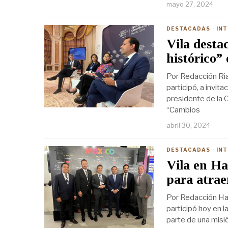
mayo 27, 2024
DESTACADAS
·
IN
Vila desta
histórico”
Por Redacción Ria
participó, a invit
presidente de la 
“Cambios
abril 30, 2024
DESTACADAS
·
IN
Vila en Ha
para atrae
Por Redacción Han
participó hoy en 
parte de una misió