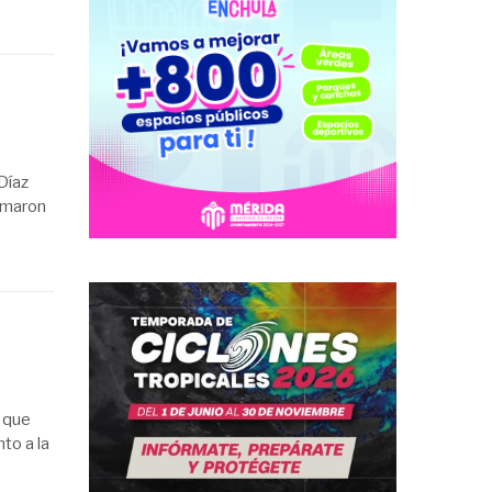
Díaz
lamaron
 que
to a la