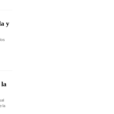
a y
los
 la
sal
e la