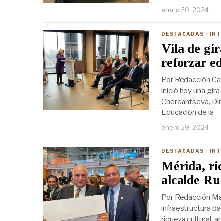
enero 30, 2024
DESTACADAS
·
IN
Vila de gi
reforzar e
Por Redacción Car
inició hoy una gir
Cherdantseva, Dir
Educación de la
enero 29, 2024
DESTACADAS
·
IN
Mérida, ri
alcalde R
Por Redacción Ma
infraestructura p
riqueza cultural, 