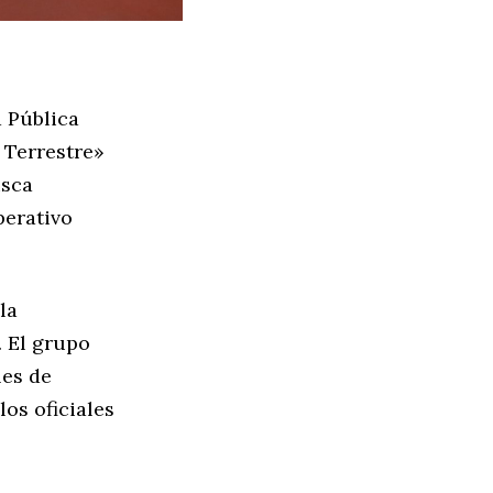
d Pública
 Terrestre»
usca
perativo
la
. El grupo
les de
los oficiales