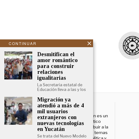
CONTINUAR
Desmitifican el
amor romántico
para construir
relaciones
igualitarias
La Secretaria estatal de
Educación lleva a las y los
Migración ya
NOSOTROS
atendió a más de 4
mil usuarios
El Cronista Yucatán es un
extranjeros con
esfuerzo periodístico
nuevas tecnologías
enfocado a contribuir a la
en Yucatán
opinión pública en temas
Se trata del Nuevo Modelo
que atañen a la política y