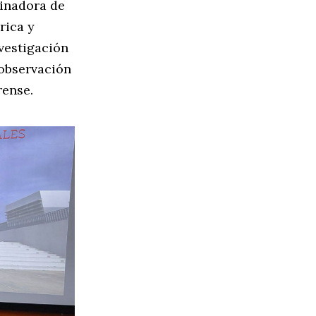
dinadora de
rica y
nvestigación
 observación
rense.