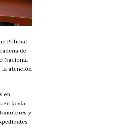
e Policial
 cadena de
ro Nacional
a la atención
s en
 en la vía
automotores y
expedientes