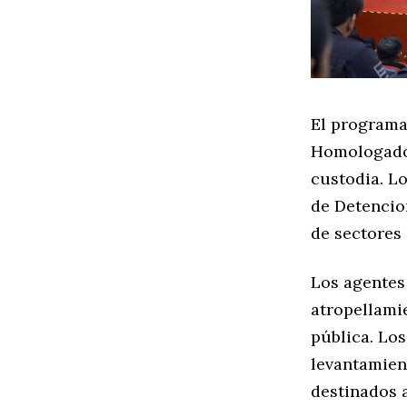
El programa
Homologado,
custodia. L
de Detencion
de sectores 
Los agentes
atropellamie
pública. Los
levantamien
destinados a