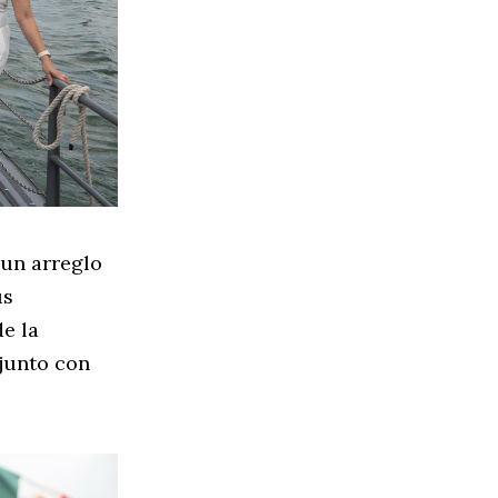
 un arreglo
us
e la
 junto con