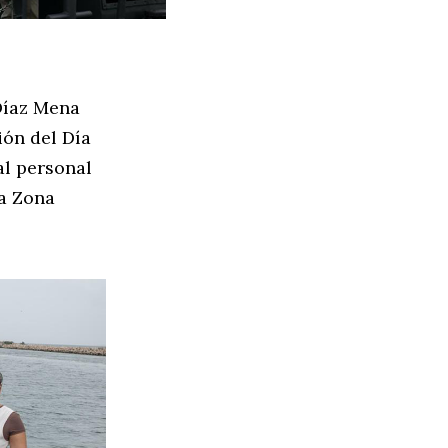
Díaz Mena
ión del Día
al personal
na Zona