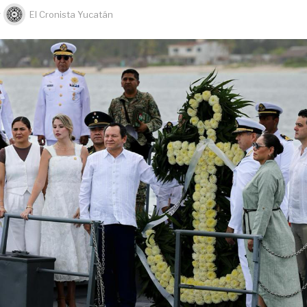
y
El Cronista Yucatán