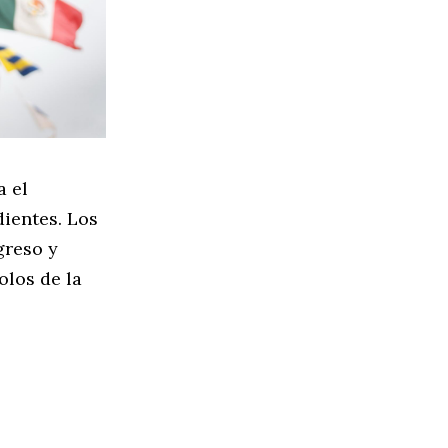
a el
dientes. Los
greso y
olos de la