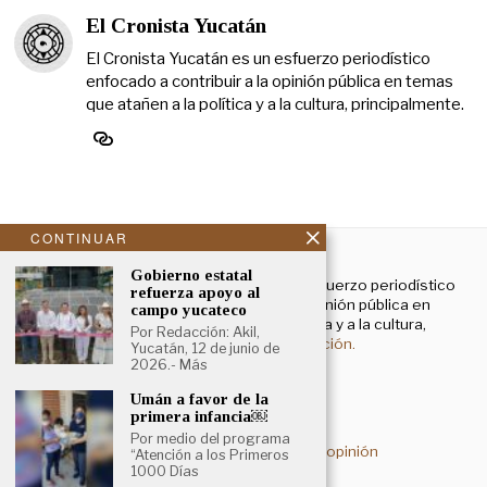
El Cronista Yucatán
El Cronista Yucatán es un esfuerzo periodístico
enfocado a contribuir a la opinión pública en temas
que atañen a la política y a la cultura, principalmente.
CONTINUAR
NOSOTROS
Gobierno estatal
El Cronista Yucatán es un esfuerzo periodístico
refuerza apoyo al
enfocado a contribuir a la opinión pública en
campo yucateco
temas que atañen a la política y a la cultura,
Por Redacción: Akil,
principalmente.
Más información.
Yucatán, 12 de junio de
2026.- Más
Umán a favor de la
Aviso de privacidad
primera infancia￼
Por medio del programa
Deslinde sobre contenidos de opinión
“Atención a los Primeros
1000 Días