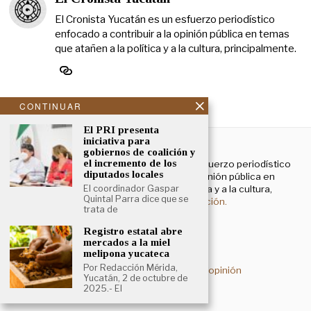
El Cronista Yucatán es un esfuerzo periodístico
enfocado a contribuir a la opinión pública en temas
que atañen a la política y a la cultura, principalmente.
CONTINUAR
El PRI presenta
NOSOTROS
iniciativa para
gobiernos de coalición y
el incremento de los
El Cronista Yucatán es un esfuerzo periodístico
diputados locales
enfocado a contribuir a la opinión pública en
temas que atañen a la política y a la cultura,
El coordinador Gaspar
Quintal Parra dice que se
principalmente.
Más información.
trata de
Registro estatal abre
mercados a la miel
Aviso de privacidad
melipona yucateca
Por Redacción Mérida,
Deslinde sobre contenidos de opinión
Yucatán, 2 de octubre de
2025.- El