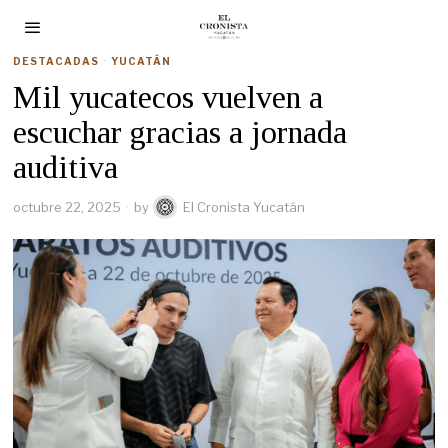
DESTACADAS
·
YUCATÁN
Mil yucatecos vuelven a
escuchar gracias a jornada
auditiva
octubre 22, 2025
by
El Cronista Yucatán