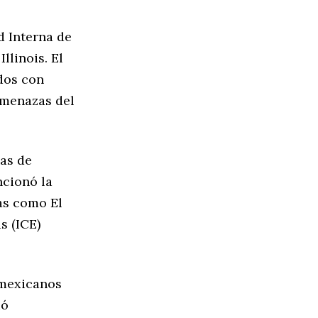
d Interna de
llinois. El
dos con
amenazas del
cas de
ncionó la
as como El
s (ICE)
 mexicanos
ió