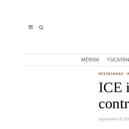
MÉRIDA
YUCATÁ
DESTACADAS
·
I
ICE 
cont
septiembre 9, 2