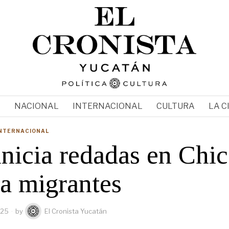
N
NACIONAL
INTERNACIONAL
CULTURA
LA C
NTERNACIONAL
inicia redadas en Chi
ra migrantes
025
by
El Cronista Yucatán