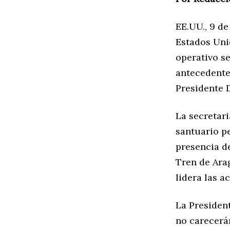
EE.UU., 9 d
Estados Unid
operativo s
antecedente
Presidente 
La secretari
santuario p
presencia d
Tren de Ara
lidera las a
La Presiden
no carecerá