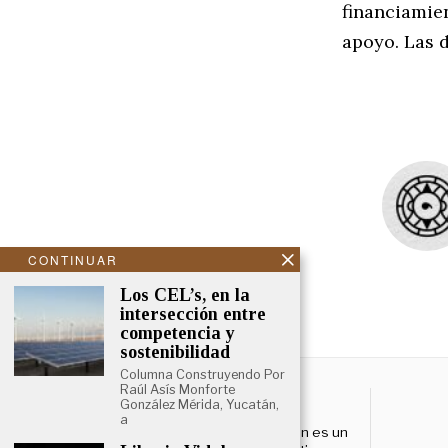
financiamie
apoyo. Las 
CONTINUAR
Los CEL’s, en la
intersección entre
competencia y
sostenibilidad
Columna Construyendo Por
Raúl Asís Monforte
NOSOTROS
González Mérida, Yucatán,
a
El Cronista Yucatán es un