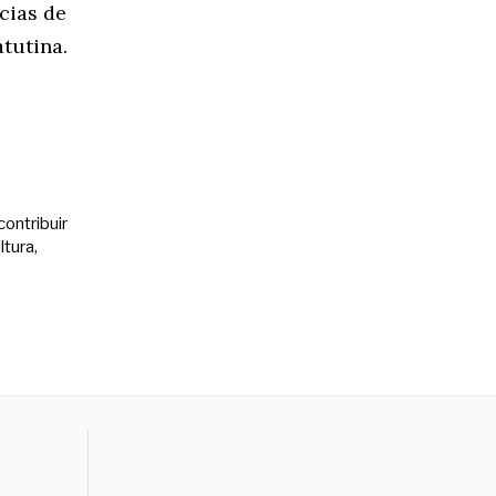
cias de
tutina.
contribuir
ltura,