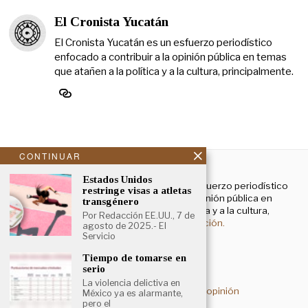
El Cronista Yucatán
El Cronista Yucatán es un esfuerzo periodístico
enfocado a contribuir a la opinión pública en temas
que atañen a la política y a la cultura, principalmente.
CONTINUAR
NOSOTROS
Estados Unidos
El Cronista Yucatán es un esfuerzo periodístico
restringe visas a atletas
enfocado a contribuir a la opinión pública en
transgénero
temas que atañen a la política y a la cultura,
Por Redacción EE.UU., 7 de
principalmente.
Más información.
agosto de 2025.- El
Servicio
Tiempo de tomarse en
Aviso de privacidad
serio
La violencia delictiva en
Deslinde sobre contenidos de opinión
México ya es alarmante,
pero el