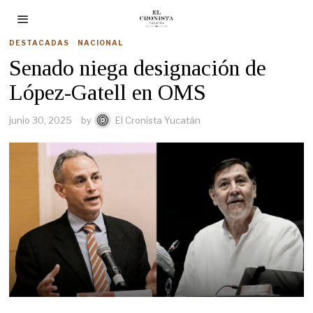
DESTACADAS
·
NACIONAL
Senado niega designación de
López-Gatell en OMS
junio 30, 2025
by
El Cronista Yucatán