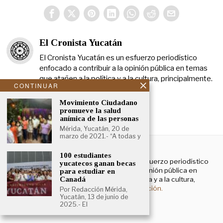
El Cronista Yucatán
El Cronista Yucatán es un esfuerzo periodístico
enfocado a contribuir a la opinión pública en temas
que atañen a la política y a la cultura, principalmente.
CONTINUAR
Movimiento Ciudadano
promueve la salud
anímica de las personas
Mérida, Yucatán, 20 de
marzo de 2021.- “A todas y
NOSOTROS
100 estudiantes
El Cronista Yucatán es un esfuerzo periodístico
yucatecos ganan becas
enfocado a contribuir a la opinión pública en
para estudiar en
temas que atañen a la política y a la cultura,
Canadá
principalmente.
Más información.
Por Redacción Mérida,
Yucatán, 13 de junio de
2025.- El