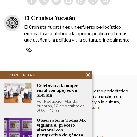
El Cronista Yucatán
El Cronista Yucatán es un esfuerzo periodístico
enfocado a contribuir a la opinión pública en temas
que atañen a la política y a la cultura, principalmente.
CONTINUAR
NOSOTROS
Celebran a la mujer
rural con apoyos en
El Cronista Yucatán es un esfuerzo periodístico
Mérida
enfocado a contribuir a la opinión pública en
Por Redacción Mérida,
temas que atañen a la política y a la cultura,
Yucatán, 16 de octubre de
principalmente.
Más información.
2023.- “Con
Observatoria Todas Mx
vigilará el proceso
Aviso de privacidad
electoral con
perspectiva de género