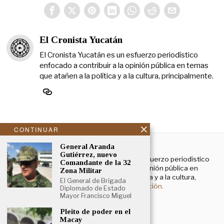
El Cronista Yucatán
El Cronista Yucatán es un esfuerzo periodístico
enfocado a contribuir a la opinión pública en temas
que atañen a la política y a la cultura, principalmente.
CONTINUAR
NOSOTROS
General Aranda
Gutiérrez, nuevo
El Cronista Yucatán es un esfuerzo periodístico
Comandante de la 32
enfocado a contribuir a la opinión pública en
Zona Militar
temas que atañen a la política y a la cultura,
El General de Brigada
principalmente.
Más información.
Diplomado de Estado
Mayor Francisco Miguel
Pleito de poder en el
Aviso de privacidad
Macay