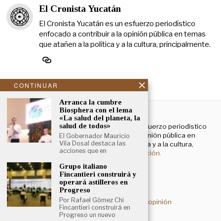
El Cronista Yucatán
El Cronista Yucatán es un esfuerzo periodístico
enfocado a contribuir a la opinión pública en temas
que atañen a la política y a la cultura, principalmente.
CONTINUAR
Arranca la cumbre
NOSOTROS
Biosphera con el lema
«La salud del planeta, la
salud de todos»
El Cronista Yucatán es un esfuerzo periodístico
enfocado a contribuir a la opinión pública en
El Gobernador Mauricio
Vila Dosal destaca las
temas que atañen a la política y a la cultura,
acciones que en
principalmente.
Más información.
Grupo italiano
Fincantieri construirá y
operará astilleros en
Aviso de privacidad
Progreso
Por Rafael Gómez Chi
Deslinde sobre contenidos de opinión
Fincantieri construirá en
Progreso un nuevo