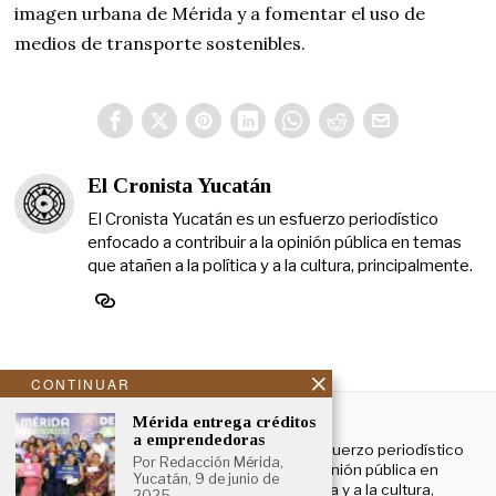
imagen urbana de Mérida y a fomentar el uso de
medios de transporte sostenibles.
El Cronista Yucatán
El Cronista Yucatán es un esfuerzo periodístico
enfocado a contribuir a la opinión pública en temas
que atañen a la política y a la cultura, principalmente.
CONTINUAR
NOSOTROS
Mérida entrega créditos
a emprendedoras
El Cronista Yucatán es un esfuerzo periodístico
Por Redacción Mérida,
enfocado a contribuir a la opinión pública en
Yucatán, 9 de junio de
temas que atañen a la política y a la cultura,
2025. –