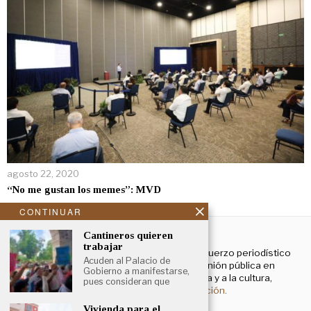
agosto 22, 2020
“No me gustan los memes”: MVD
CONTINUAR
NOSOTROS
Cantineros quieren
trabajar
El Cronista Yucatán es un esfuerzo periodístico
Acuden al Palacio de
enfocado a contribuir a la opinión pública en
Gobierno a manifestarse,
temas que atañen a la política y a la cultura,
pues consideran que
principalmente.
Más información.
Vivienda para el