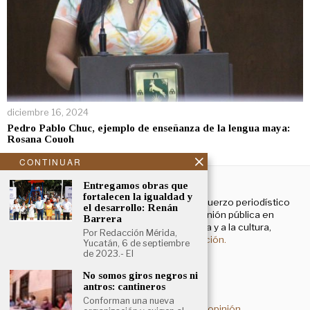
diciembre 16, 2024
Pedro Pablo Chuc, ejemplo de enseñanza de la lengua maya:
Rosana Couoh
CONTINUAR
NOSOTROS
Entregamos obras que
fortalecen la igualdad y
El Cronista Yucatán es un esfuerzo periodístico
el desarrollo: Renán
enfocado a contribuir a la opinión pública en
Barrera
temas que atañen a la política y a la cultura,
Por Redacción Mérida,
principalmente.
Más información.
Yucatán, 6 de septiembre
de 2023.- El
No somos giros negros ni
Aviso de privacidad
antros: cantineros
Conforman una nueva
Deslinde sobre contenidos de opinión