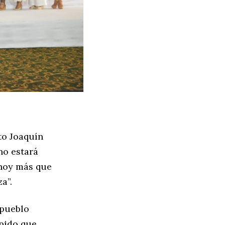
to Joaquín
no estará
 hoy más que
a”.
 pueblo
 pido que