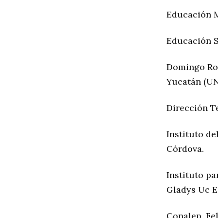
Educación M
Educación S
Domingo Rod
Yucatán (UN
Dirección T
Instituto d
Córdova.
Instituto pa
Gladys Uc E
Conalep, Fe