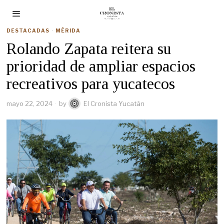
DESTACADAS
·
MÉRIDA
Rolando Zapata reitera su
prioridad de ampliar espacios
recreativos para yucatecos
mayo 22, 2024
by
El Cronista Yucatán