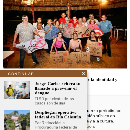
mayo 13, 2024
CONTINUAR
Rolando Zapata hace un llamado a defender la identidad y
Jorge Carlos reitera su
democracia
llamado a prevenir el
dengue
El 90 por ciento de los
NOSOTROS
casos son de una
El Cronista Yucatán es un esfuerzo periodístico
Despliegan operativo
enfocado a contribuir a la opinión pública en
federal en Ría Celestún
temas que atañen a la política y a la cultura,
Por RedacciónLa
principalmente.
Más información.
Procuraduría Federal de