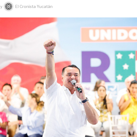
by
El Cronista Yucatán