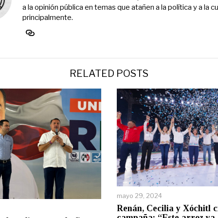
a la opinión pública en temas que atañen a la política y a la cu
principalmente.
RELATED POSTS
mayo 29, 2024
Renán, Cecilia y Xóchitl 
campaña: “Este arroz ya 