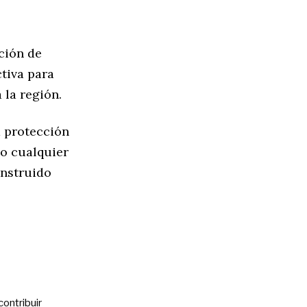
ción de
ctiva para
 la región.
 protección
do cualquier
onstruido
contribuir