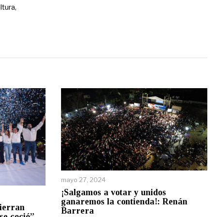
ltura,
mayo 27, 2024
¡Salgamos a votar y unidos
ganaremos la contienda!: Renán
cierran
Barrera
se coció”,