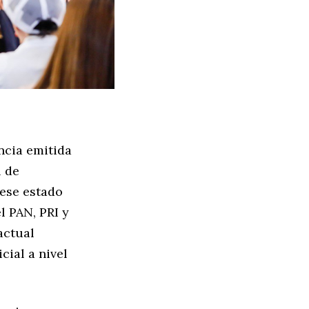
encia emitida
l de
 ese estado
l PAN, PRI y
actual
cial a nivel