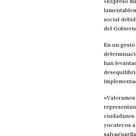
«Expreso mi
lamentablem
social debi
del Gobiern
En un gesto 
determinaci
han levantad
desequilibri
implementad
«Valoramos 
representan
ciudadanos 
yucatecos a
salvaguardar