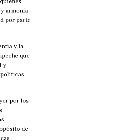
 quienes
 y armonía
d por parte
ntía y la
ampeche que
d y
políticas
yer por los
s
os
ropósito de
icas