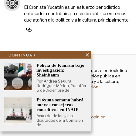
El Cronista Yucatán es un esfuerzo periodístico
enfocado a contribuir a la opinión pública en temas
que atañen a la política y a la cultura, principalmente.
CONTINUAR
NOSOTROS
Policía de Kanasín bajo
investigación:
El Cronista Yucatán es un esfuerzo periodístico
Sheinbaum
enfocado a contribuir a la opinión pública en
Por Andrea Segura
temas que atañen a la política y a la cultura,
Rodríguez Mérida, Yucatán
principalmente.
Más información.
6 de Diciembre de
Próxima semana habrá
nuevos consejeros
Aviso de privacidad
consultivos en INAIP
Acuerdo de las y los
Deslinde sobre contenidos de opinión
diputados de la Comisión
de