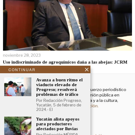
noviembre 28, 2023
Uso indiscriminado de agroquímicos daña a las abejas: JCRM
CONTINUAR
NOSOTROS
Avanza a buen ritmo el
viaducto elevado de
Progreso; resolverá
El Cronista Yucatán es un esfuerzo periodístico
problemas de tráfico
enfocado a contribuir a la opinión pública en
temas que atañen a la política y a la cultura,
Por Redacción Progreso,
Yucatán, 5 de febrero de
principalmente.
Más información.
2024.- El
Yucatán alista apoyos
para productores
Aviso de privacidad
afectados por lluvias
Por Redacción MÉRIDA,