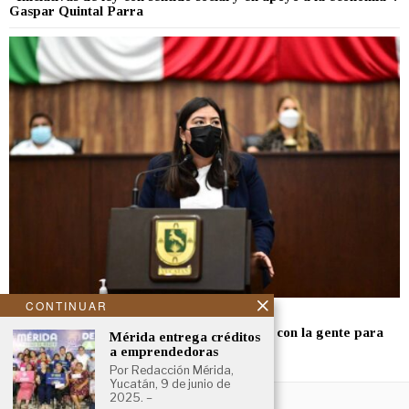
Gaspar Quintal Parra
CONTINUAR
septiembre 1, 2022
Movimiento Ciudadano seguirá trabajando con la gente para
Mérida entrega créditos
generar más y mejores leyes￼
a emprendedoras
Por Redacción Mérida,
Yucatán, 9 de junio de
NOSOTROS
2025. –