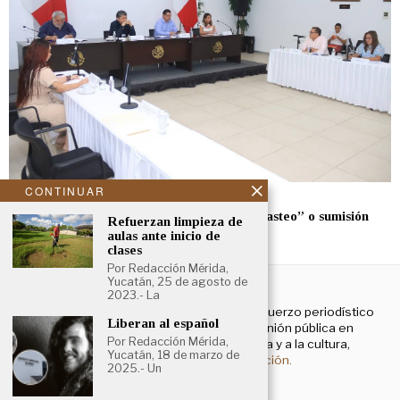
CONTINUAR
mayo 22, 2024
Aprueban dictamen para sancionar el “canasteo” o sumisión
Refuerzan limpieza de
química
aulas ante inicio de
clases
Por Redacción Mérida,
NOSOTROS
Yucatán, 25 de agosto de
2023.- La
El Cronista Yucatán es un esfuerzo periodístico
Liberan al español
enfocado a contribuir a la opinión pública en
Por Redacción Mérida,
temas que atañen a la política y a la cultura,
Yucatán, 18 de marzo de
principalmente.
Más información.
2025.- Un