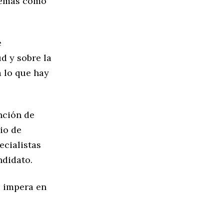
blemas como
e
d y sobre la
 lo que hay
nción de
io de
ecialistas
ndidato.
e impera en