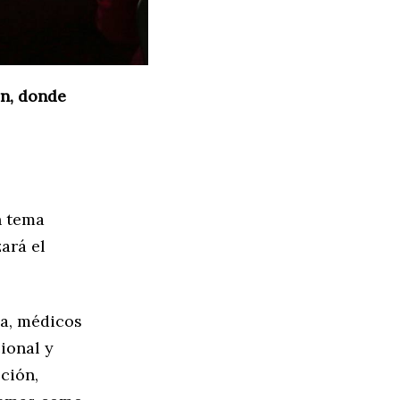
án, donde
n tema
ará el
ía, médicos
ional y
ción,