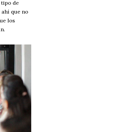
 tipo de
e ahí que no
ue los
n.