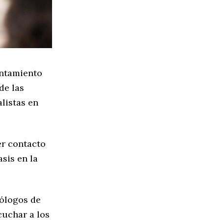
untamiento
de las
listas en
er contacto
asis en la
cólogos de
cuchar a los