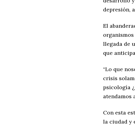
desarrollo 
depresión, a
El abandera
organismos 
llegada de 
que anticipa
“Lo que noso
crisis sola
psicología ¿
atendamos a
Con esta es
la ciudad y 