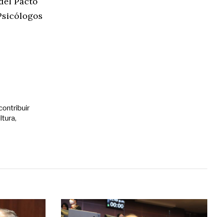
del Pacto
 Psicólogos
contribuir
ltura,