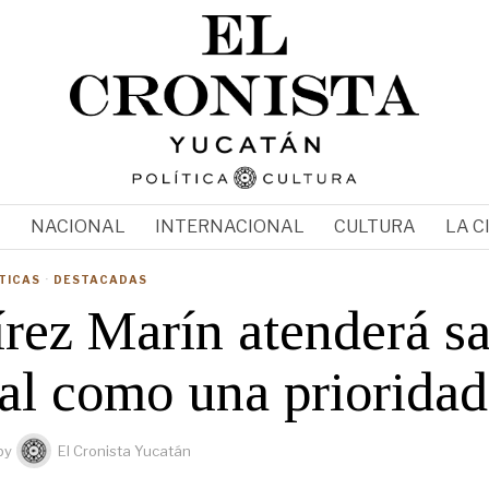
N
NACIONAL
INTERNACIONAL
CULTURA
LA C
TICAS
·
DESTACADAS
rez Marín atenderá s
al como una prioridad
by
El Cronista Yucatán