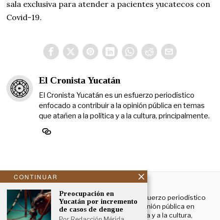
sala exclusiva para atender a pacientes yucatecos con
Covid-19.
El Cronista Yucatán
El Cronista Yucatán es un esfuerzo periodístico
enfocado a contribuir a la opinión pública en temas
que atañen a la política y a la cultura, principalmente.
CONTINUAR
NOSOTROS
Preocupación en
El Cronista Yucatán es un esfuerzo periodístico
Yucatán por incremento
enfocado a contribuir a la opinión pública en
de casos de dengue
temas que atañen a la política y a la cultura,
Por Redacción Mérida,